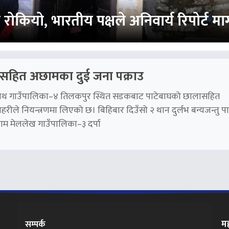
कियो, भारतीय पक्षले अनिवार्य रिपोर्ट माग्
सहित अछामका दुई जना पक्राउ
जनाथ गाउँपालिका–४ तिलकपुर स्थित सडकबाट पाटेबाघको छालासहित
रीले नियन्त्रणमा लिएको छ। बिहिबार दिउँसो २ थान दुर्लभ बन्यजन्तु पा
 मेललेख गाउँपालिका–३ दर्पा
मह
सम्पर्क