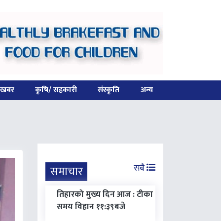
स खबर
कृषि/ सहकारी
संस्कृति
अन्य
सबै
समाचार
तिहारको मुख्य दिन आज : टीका
समय विहान ११:३९बजे