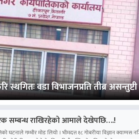
स्थगितः वडा विभाजनप्रति तीब्र असन्तुष्टी
ीरिक सम्बन्ध राखिरहेको आमाले देखेपछि….!
ातिको घटनाले गम्भीर मोड लियो । भीमदत्त १८ गोबरीया विज्ञान क्याम्पस 