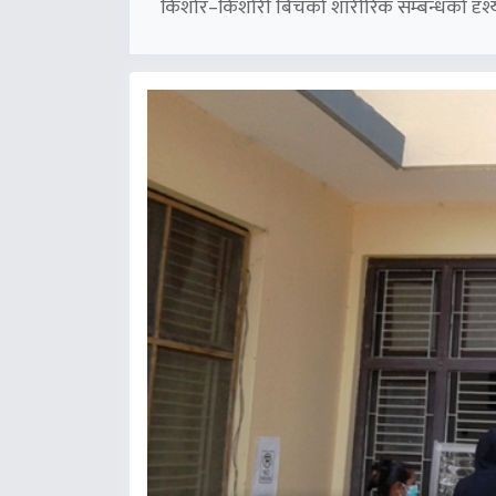
किशोर–किशोरी बिचको शारीरिक सम्बन्धको दृश्