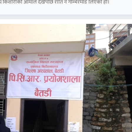
य किशोरीकी आमाले देखेपछि राति नै गम्भिरमोड लिएको हो।