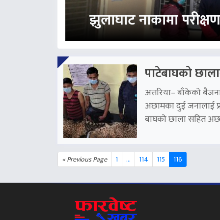
झुलाघाट नाकामा परीक्षण रो
पाटेबाघको छाला
अत्तरिया– बाँकेको बै
अछामका दुई जनालाई प्रह
बाघको छाला सहित अछाम
« Previous Page
1
…
114
115
116