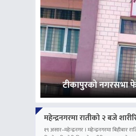
टीकापुरको नगरसभा फेरि 
महेन्द्रनगरमा रातीको २ बजे शार
१९ असार–महेन्द्रनगर । महेन्द्रनगरमा बिहीबार र