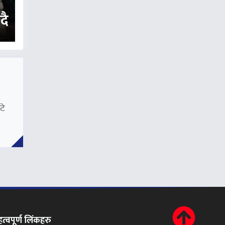
दै
टे
त्वपूर्ण लिंकहरु