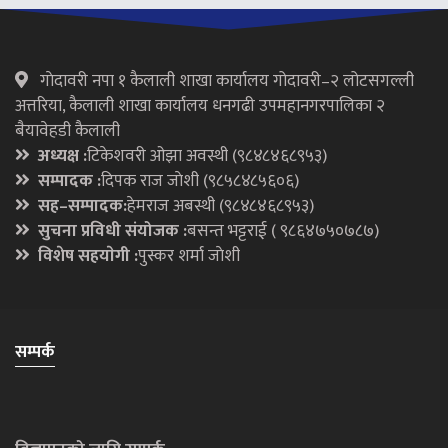
गाेदावरी नपा १ कैलाली शाखा कार्यालय गोदावरी–२ लोटसगल्ली
अत्तरिया, कैलाली शाखा कार्यालय धनगढी उपमहानगरपालिका २
बैयावेहडी कैलाली
अध्यक्ष :
टिकेशवरी ओझा अवस्थी (९८४८४६८९५३)
सम्पादक :
दिपक राज जाेशी (९८५८४८५६०६)
सह–सम्पादक:
हेमराज अबस्थी (९८४८४६८९५३)
सुचना प्रविधी संयोजक :
बसन्त भट्टराई ( ९८६४७५०७८७)
विशेष सहयाेगी :
पुस्कर शर्मा जाेशी
सम्पर्क