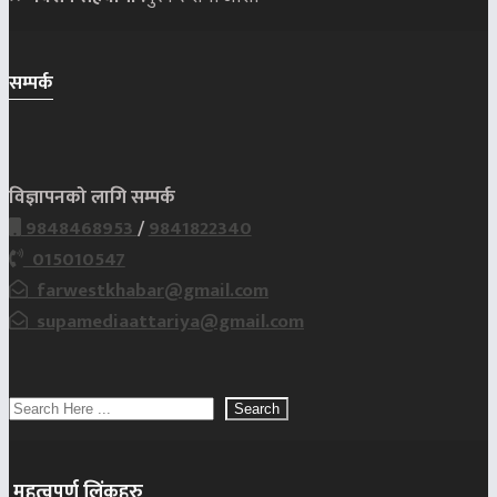
सम्पर्क
विज्ञापनको लागि सम्पर्क
9848468953
/
9841822340
015010547
farwestkhabar@gmail.com
supamediaattariya@gmail.com
Search
महत्वपूर्ण लिंकहरु