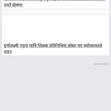
नगर्ने घाेषणा
दुर्गालक्ष्मी नमुना मावि शिक्षक प्रतिनिधिमा ओझा भए सर्वसहमतले
चयन
Advertisement