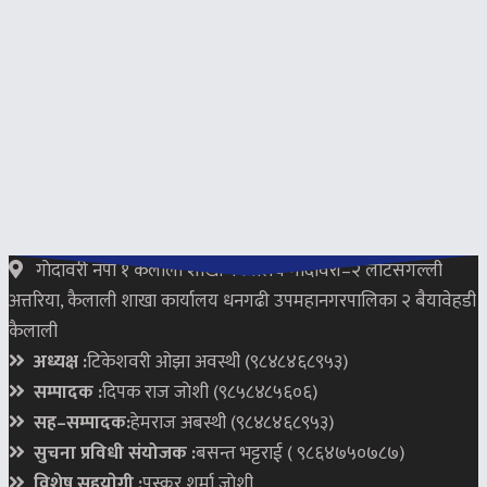
गाेदावरी नपा १ कैलाली शाखा कार्यालय गोदावरी–२ लोटसगल्ली
अत्तरिया, कैलाली शाखा कार्यालय धनगढी उपमहानगरपालिका २ बैयावेहडी
कैलाली
अध्यक्ष :
टिकेशवरी ओझा अवस्थी (९८४८४६८९५३)
सम्पादक :
दिपक राज जाेशी (९८५८४८५६०६)
सह–सम्पादक:
हेमराज अबस्थी (९८४८४६८९५३)
सुचना प्रविधी संयोजक :
बसन्त भट्टराई ( ९८६४७५०७८७)
विशेष सहयाेगी :
पुस्कर शर्मा जाेशी