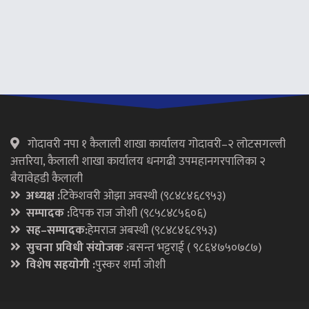
गाेदावरी नपा १ कैलाली शाखा कार्यालय गोदावरी–२ लोटसगल्ली
अत्तरिया, कैलाली शाखा कार्यालय धनगढी उपमहानगरपालिका २
बैयावेहडी कैलाली
अध्यक्ष :
टिकेशवरी ओझा अवस्थी (९८४८४६८९५३)
सम्पादक :
दिपक राज जाेशी (९८५८४८५६०६)
सह–सम्पादक:
हेमराज अबस्थी (९८४८४६८९५३)
सुचना प्रविधी संयोजक :
बसन्त भट्टराई ( ९८६४७५०७८७)
विशेष सहयाेगी :
पुस्कर शर्मा जाेशी