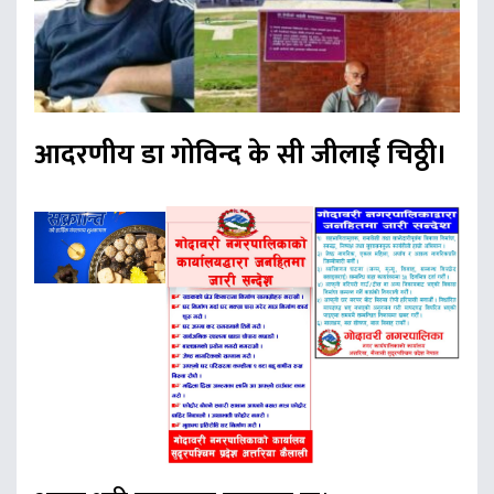
आदरणीय डा गोविन्द के सी जीलाई चिठ्ठी।