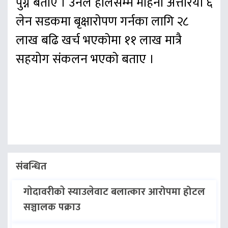
पुग्ने बताए । उनले हालसम्म मोहना अत्तरिया ६
लेन सडकमा बृक्षारोपण गर्नका लागि २८
लाख बढि खर्च भएकोमा ११ लाख मात्रै
सहयाेग संकलन भएको बताए ।
संबन्धित
गाेदावरीकाे स्याउलेवाट बलात्कार आरोपमा होटल
सञ्चालक पक्राउ