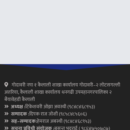
गाेदावरी नपा १ कैलाली शाखा कार्यालय गोदावरी–२ लोटसगल्ली
अत्तरिया, कैलाली शाखा कार्यालय धनगढी उपमहानगरपालिका २
बैयावेहडी कैलाली
अध्यक्ष :
टिकेशवरी ओझा अवस्थी (९८४८४६८९५३)
सम्पादक :
दिपक राज जाेशी (९८५८४८५६०६)
सह–सम्पादक:
हेमराज अबस्थी (९८४८४६८९५३)
सुचना प्रविधी संयोजक :
बसन्त भट्टराई ( ९८६४७५०७८७)