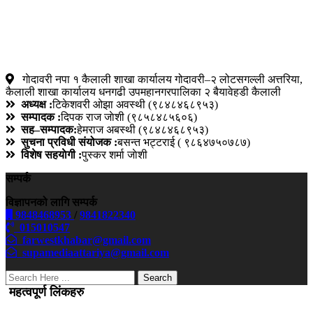
गाेदावरी नपा १ कैलाली शाखा कार्यालय गोदावरी–२ लोटसगल्ली अत्तरिया,
कैलाली शाखा कार्यालय धनगढी उपमहानगरपालिका २ बैयावेहडी कैलाली
अध्यक्ष :
टिकेशवरी ओझा अवस्थी (९८४८४६८९५३)
सम्पादक :
दिपक राज जाेशी (९८५८४८५६०६)
सह–सम्पादक:
हेमराज अबस्थी (९८४८४६८९५३)
सुचना प्रविधी संयोजक :
बसन्त भट्टराई ( ९८६४७५०७८७)
विशेष सहयाेगी :
पुस्कर शर्मा जाेशी
सम्पर्क
विज्ञापनको लागि सम्पर्क
9848468953
/
9841822340
015010547
farwestkhabar@gmail.com
supamediaattariya@gmail.com
Search
महत्वपूर्ण लिंकहरु